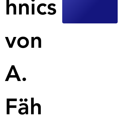
hnics
Ergebnissen und einer schnelleren 
Versorgung der Patienten führen könnte.
Die Innovation könnte besonders in 
von
wirtschaftlich benachteiligten Regionen die 
Herstellungskosten senken und tragbare 
Fertigungslösungen bieten.
A.
Neuartige 3D-Druck-Resin ermöglicht 
massgeschneiderte Intraokularlinsen.
Fäh
Ein Forscherteam der Universität East Anglia hat ein neuartiges 