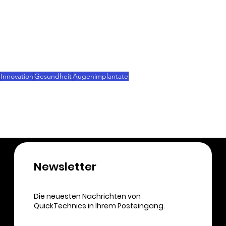
und Stiftungen finanziert, darunter der 
Innovationsentwicklungsfonds der Universität East 
Anglia, die Humane Research Trust und der 
Engineering and Physical Sciences Research 
Council (EPSRC).
Innovation
Gesundheit
Augenimplantate
3D-Druck
Newsletter​
Die neuesten Nachrichten von
QuickTechnics in Ihrem Posteingang.