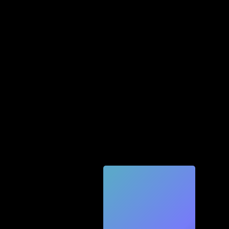
Quic
k
Tec
h