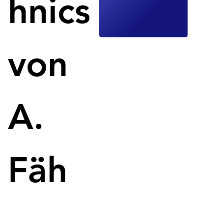
hnics
von
A.
Die Bauindustrie steht vor Herausforderungen und Chancen 
durch fortschreitende Maschineninnovationen.
Die Bauindustrie in der Schweiz befindet sich 
Fäh
inmitten eines Transformationsprozesses, 
getrieben von fortschreitenden 
Maschineninnovationen. Die Auswirkungen dieser 
Veränderungen auf Mieter, Vermieter und die 
Branche als Ganzes werden vom Schweizerischen 