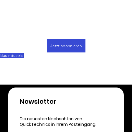
Baumeisterverband genau betrachtet.
Möchtest du weiterlesen?
quicktechnics.com abonnieren, um diesen Beitrag weiterlesen 
zu können.
Jetzt abonnieren
Bauindustrie
Newsletter​
Die neuesten Nachrichten von
QuickTechnics in Ihrem Posteingang.