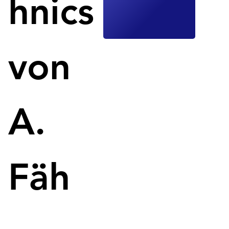
hnics
Position in der additiven Fertigung auszubauen.
Boeing HorizonX stärkt 3D-Drucktechnologie: 
von
Partnerschaft mit Digital Alloys für fortschrittliche 
Metallherstellung.
A.
Fäh
Boeings Investition in Digital Alloys unterstützt die 
Weiterentwicklung von Metall-3D-Drucktechnologie. 