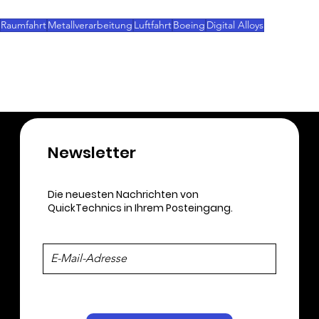
traditionellen Fertigungstechnologien überwindet.
Raumfahrt
Metallverarbeitung
Luftfahrt
Boeing
Digital Alloys
3D-Druck
Newsletter​
Die neuesten Nachrichten von
QuickTechnics in Ihrem Posteingang.