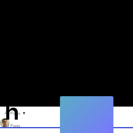
Quic
k
Tec
h
All Posts
Alexander Fäh
30. Apr. 2024
2 Min. Lesezeit
All Posts
Boeing HorizonX investiert in Digital