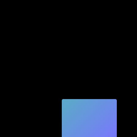
Quic
k
Tec
h