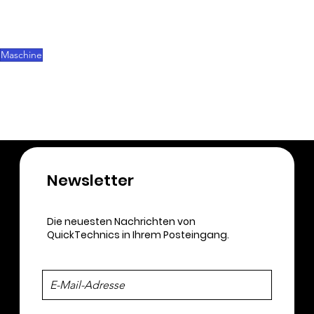
und die Reibung während der Bewegung 
verringert“, sagte Jenny Lin, eine Senior-
Sprecherin von CLF.
Maschine
Spritzguss
Newsletter​
Die neuesten Nachrichten von
QuickTechnics in Ihrem Posteingang.