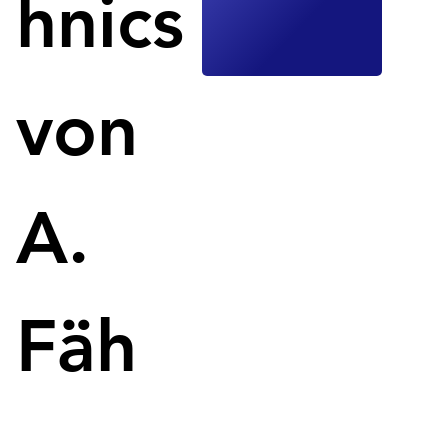
hnics
Schliess- und Druckaufbauzeiten, was sie zur 
bevorzugten Wahl für industrielle 
Anwendungen, insbesondere in den USA, 
macht.
von
CLF's Zweiplatten-Spritzgussmaschinen 
bieten eine höhere Flexibilität, Produktivität 
und Zuverlässigkeit bei geringerem 
Platzbedarf im Vergleich zu 
A.
Dreiplattenmaschinen.
CLF revolutioniert den Kunststoff-Spritzguss: Die 
Two Platen-Maschine mit bahnbrechenden 
Fäh
Verkürzungen der Zykluszeit.