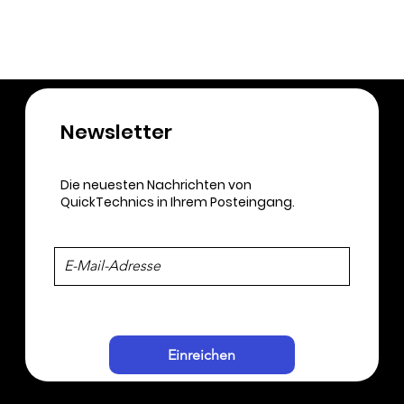
Newsletter​
Die neuesten Nachrichten von
QuickTechnics in Ihrem Posteingang.
Einreichen