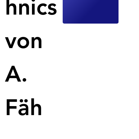
hnics
von
A.
Das erste 3D-gedruckte Zuhause in Detroit markiert einen 
Meilenstein für den Immobilienmarkt.
Fäh
In Detroit wurde das erste 3D-gedruckte Zuhause 
fertiggestellt, dank einer Partnerschaft zwischen 
Citizen Robotics und der in Detroit ansässigen 
Architekturfirma "developArchitecture". Das 92 
Quadratmeter grosse, zweistöckige Haus in der 