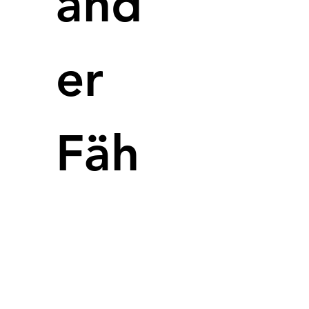
and
Eplus3D 
ve
er
Eplus3D,
Druckern
Dieser M
Laseropt
Fäh
(500W, 70
den Benu
Anwendu
Ein hera
Feeding-
was die D
optimiert
Zeit.