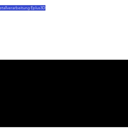
de Lösung für den Metall-3D-Druck.
tallverarbeitung
Eplus3D