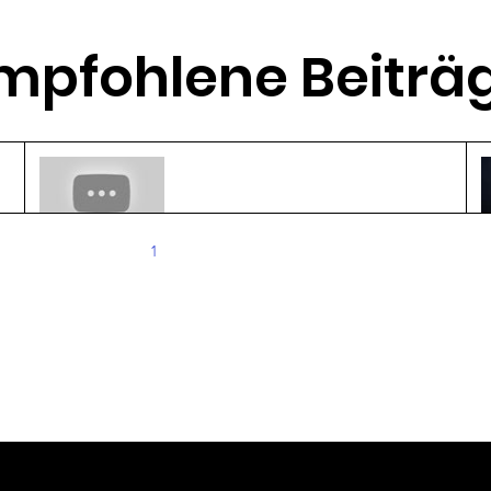
mpfohlene Beiträ
3D-Druck revolutioniert die
Pflanzenzucht
20. Juni 2024
2 Min. Lesezeit
1
2
3
4
5
Unsere Standards