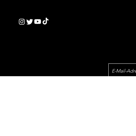
ickTe
​Datenschutz-
einstellungen
nics
© 2023 by QT.
Newslet
ick
ch