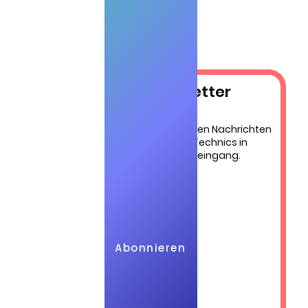
be im
Newsletter​
 EP-
Die neuesten Nachrichten
von QuickTechnics in
Ihrem Posteingang.
der 
Abonnieren
Anmelden
ckt. 
 
 neue 