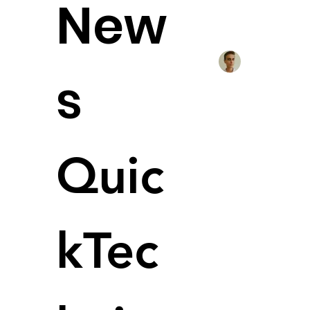
New
All Posts
3D-D
Alexander Fä
s
Eplus3
3D-Dru
M400S
Quic
Eplu
kTec
durc
Start
​Kontakt
Pulv
Dies
Anfo