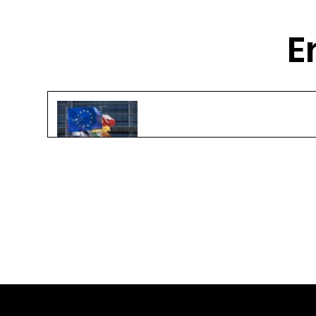
E
Schwierigkeiten bei globalem
Plastikabkommen
21. Juni 2024
2 Min. Lesezeit