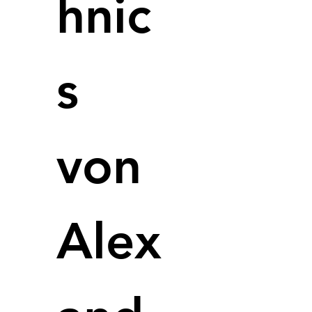
hnic
Mass
Die neue
vielseiti
s
von
Alex