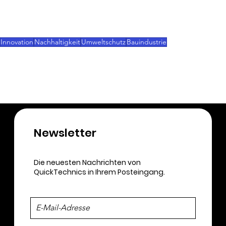
Vermeulen. „Die Idee ist, dass wir zunehmend 
lokal produzieren, um die Anzahl der 
Transportbewegungen signifikant zu reduzieren.
Innovation
Nachhaltigkeit
Umweltschutz
Bauindustrie
3D-Druck
Newsletter​
Die neuesten Nachrichten von
QuickTechnics in Ihrem Posteingang.