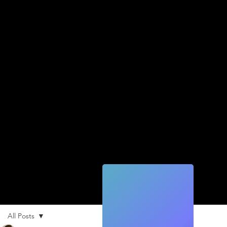
Quic
k
Tec
h
All Posts