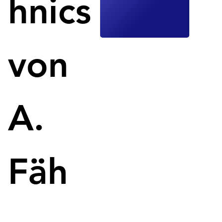
hnics
Nachhaltiger 3D-Druck: Aectual verwandelt Abfall 
in hochwertige Innenräume.
von
A.
Fäh