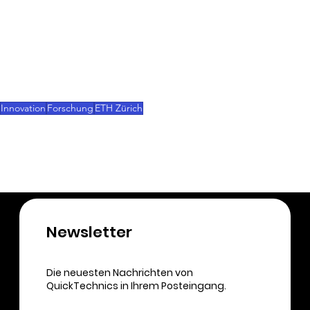
konventionellen Robotern aus Metall. Da sie weich 
sind, besteht weniger Verletzungsgefahr bei der 
Zusammenarbeit mit Menschen, und sie eignen 
sich besser für die Handhabung zerbrechlicher 
Güter.“
Innovation
Forschung
ETH Zürich
3D-Druck
Newsletter​
Die neuesten Nachrichten von
QuickTechnics in Ihrem Posteingang.