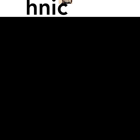
hnic
Qu
s
ch
von
Alex
Qu