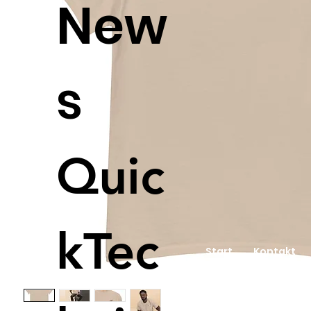
New
s
Quic
kTec
Start
​Kontakt