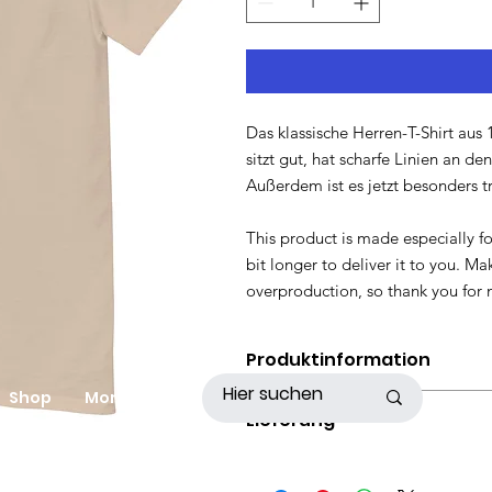
Das klassische Herren-T-Shirt aus 
sitzt gut, hat scharfe Linien an d
Außerdem ist es jetzt besonders t
This product is made especially fo
bit longer to deliver it to you. M
overproduction, so thank you for 
Produktinformation
Shop
More
100% Baumwolle
Lieferung
Das Lieferdatum variiert je nach Re
Je nach Region können Zölle anfal