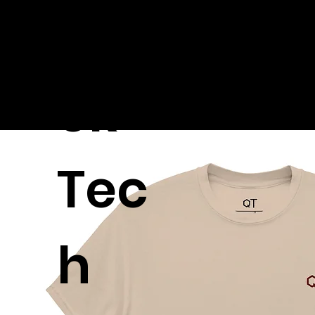
Qui
ck
Tec
h