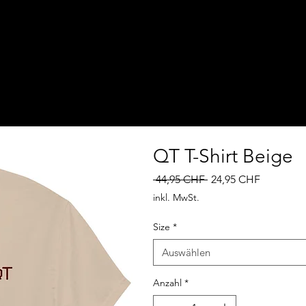
QT T-Shirt Beige
Standardpreis
Sale-
 44,95 CHF 
24,95 CHF
Preis
inkl. MwSt.
Size
*
Auswählen
Anzahl
*