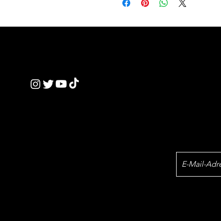
Unsere Standards
ickTe
​Datenschutz-
einstellungen
nics
© 2023 by QT.
Newslet
ick