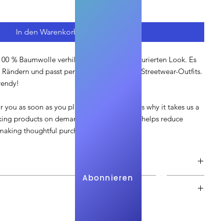
In den Warenkorb
100 % Baumwolle verhilft dir zu einem strukturierten Look. Es 
en Rändern und passt perfekt zu mehrlagigen Streetwear-Outfits. 
rendy! 
r you as soon as you place an order, which is why it takes us a 
aking products on demand instead of in bulk helps reduce 
making thoughtful purchasing decisions!
Abonnieren
Anmelden
gion und ist unverbindlich.
len. Diese müssen durch den Kunden bezahlt werden.